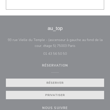
au_top
93 rue Vielle du Temple - (ascenseur à gauche au fond de la
((ouvre une nouvelle f
cour, étage 5) 75003 Paris
01 43 56 50 50
RÉSERVATION
RÉSERVER
PRIVATISER
NOUS SUIVRE