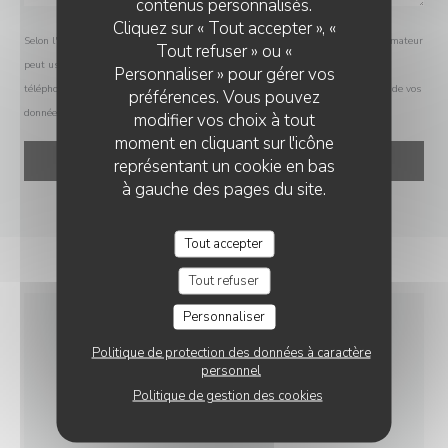
contenus personnalisés.
Cliquez sur « Tout accepter », «
Selon l'article L.223-2 du code de la consommation, il est rappelé que le consommateur
Tout refuser » ou «
peut user de son droit à s'inscrire sur la liste d'opposition au démarchage
Personnaliser » pour gérer vos
téléphonique Bloctel :
bloctel.gouv.fr
. Pour plus d'informations sur le traitement de vos
préférences. Vous pouvez
données, consultez notre
politique de confidentialité
.
modifier vos choix à tout
moment en cliquant sur l'icône
représentant un cookie en bas
à gauche des pages du site.
Tout accepter
Tout refuser
Personnaliser
INFOS PRATIQUES
Politique de protection des données à caractère
personnel
Politique de gestion des cookies
CUISINE
Viandes et poissons grillés au feu de bois