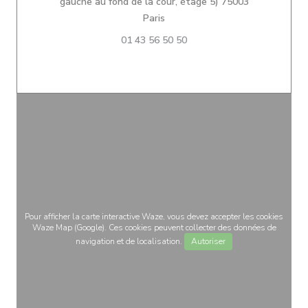
gauche au fond de la cour, étage 5) 75003
((ouvre une nouvelle fenêtre))
Paris
01 43 56 50 50
Pour afficher la carte interactive Waze, vous devez accepter les cookies
Waze Map (Google). Ces cookies peuvent collecter des données de
navigation et de localisation.
Autoriser