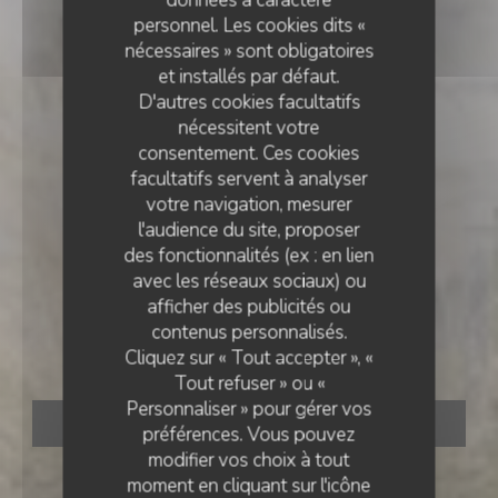
personnel. Les cookies dits «
nécessaires » sont obligatoires
et installés par défaut.
D'autres cookies facultatifs
nécessitent votre
consentement. Ces cookies
facultatifs servent à analyser
votre navigation, mesurer
l'audience du site, proposer
des fonctionnalités (ex : en lien
avec les réseaux sociaux) ou
BAR RESTAURANT
•
PARIS
afficher des publicités ou
contenus personnalisés.
au_top
Cliquez sur « Tout accepter », «
Tout refuser » ou «
Personnaliser » pour gérer vos
RÉSERVER
préférences. Vous pouvez
modifier vos choix à tout
moment en cliquant sur l'icône