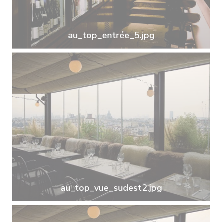
au_top_entrée_5.jpg
au_top_vue_sudest2.jpg