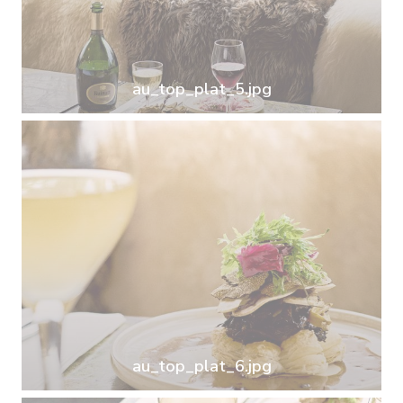
au_top_plat_5.jpg
au_top_plat_6.jpg