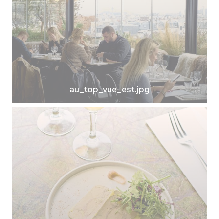
au_top_vue_est.jpg