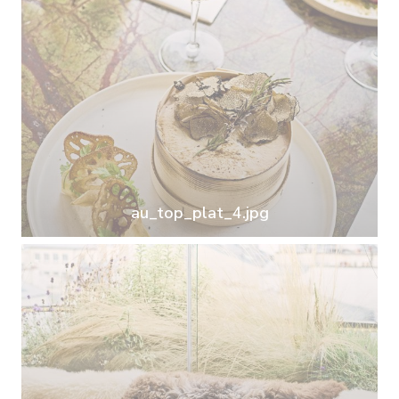
au_top_plat_4.jpg