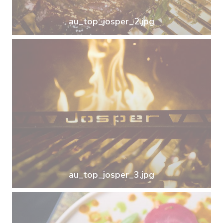
au_top_josper_2.jpg
au_top_josper_3.jpg