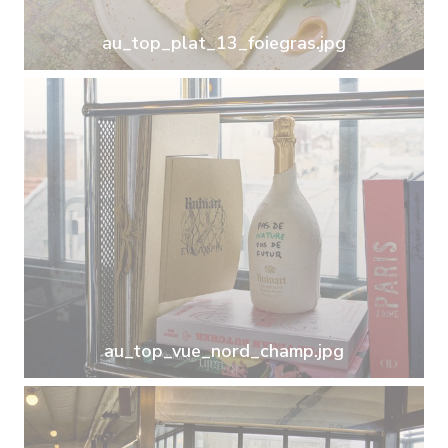
au_top_plat_13_foiegras.jpg
au_top_vue_nord_champ.jpg