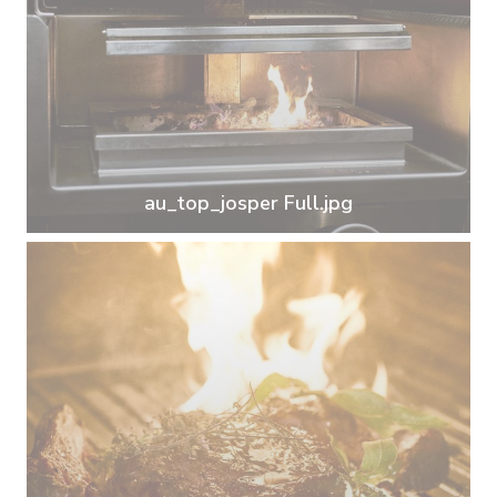
au_top_josper Full.jpg