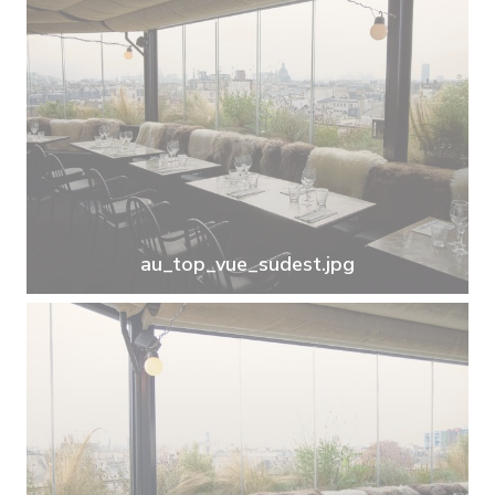
au_top_vue_sudest.jpg