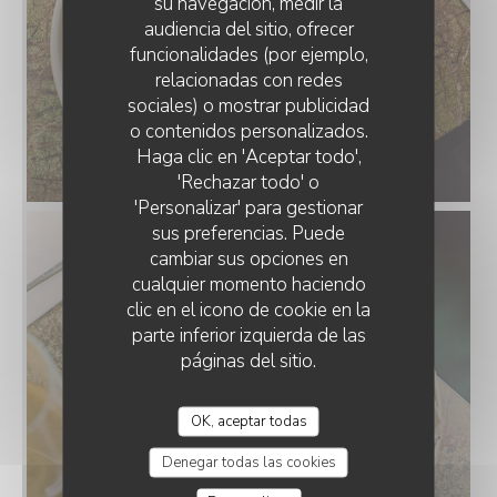
su navegación, medir la
audiencia del sitio, ofrecer
funcionalidades (por ejemplo,
relacionadas con redes
sociales) o mostrar publicidad
o contenidos personalizados.
Haga clic en 'Aceptar todo',
au_top_plat_11_entrée.jpg
'Rechazar todo' o
'Personalizar' para gestionar
sus preferencias. Puede
cambiar sus opciones en
cualquier momento haciendo
clic en el icono de cookie en la
parte inferior izquierda de las
páginas del sitio.
OK, aceptar todas
Denegar todas las cookies