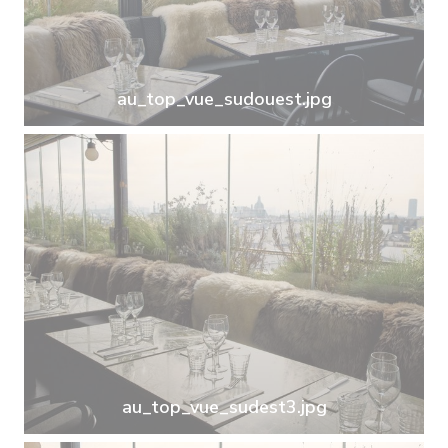
au_top_vue_sudouest.jpg
au_top_vue_sudest3.jpg