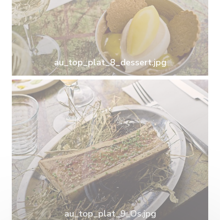
au_top_plat_8_dessert.jpg
au_top_plat_9_Os.jpg