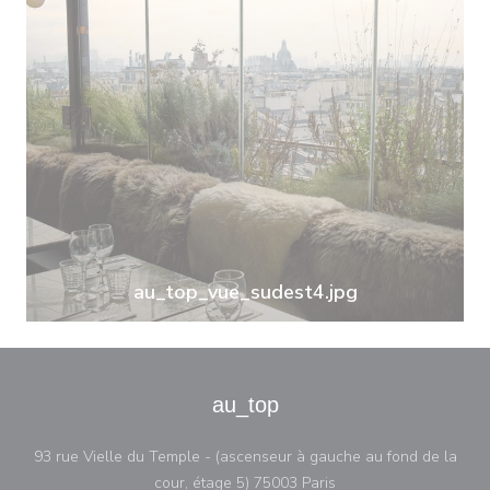
au_top_vue_sudest4.jpg
au_top
93 rue Vielle du Temple - (ascenseur à gauche au fond de la
((abre en una nueva v
cour, étage 5) 75003 Paris