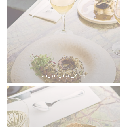
au_top_plat_7.jpg