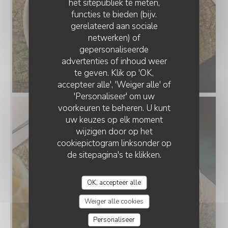
het sitepubliek te meten,
functies te bieden (bijv.
gerelateerd aan sociale
netwerken) of
gepersonaliseerde
advertenties of inhoud weer
te geven. Klik op 'OK,
au_top_plat_11_entrée.jpg
accepteer alle', 'Weiger alle' of
'Personaliseer' om uw
voorkeuren te beheren. U kunt
uw keuzes op elk moment
wijzigen door op het
cookiepictogram linksonder op
de sitepagina's te klikken.
OK, accepteer alle
Weiger alle cookies
Personaliseer