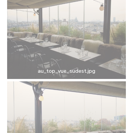
au_top_vue_sudest.jpg