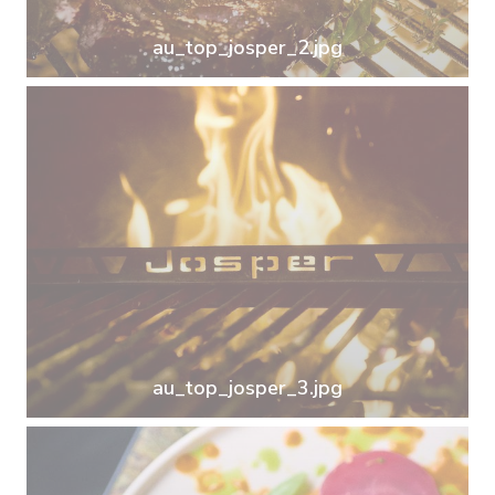
au_top_josper_2.jpg
au_top_josper_3.jpg