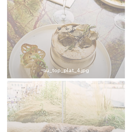
au_top_plat_4.jpg