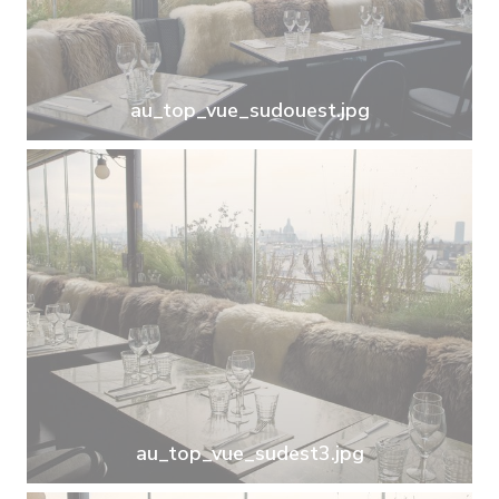
au_top_vue_sudouest.jpg
au_top_vue_sudest3.jpg