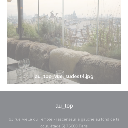
au_top_vue_sudest4.jpg
au_top
93 rue Vielle du Temple - (ascenseur à gauche au fond de la
((opent in een nieuw v
cour, étage 5) 75003 Paris