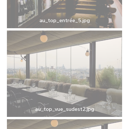
au_top_entrée_5.jpg
au_top_vue_sudest2.jpg