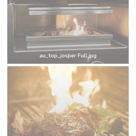
au_top_josper Full.jpg