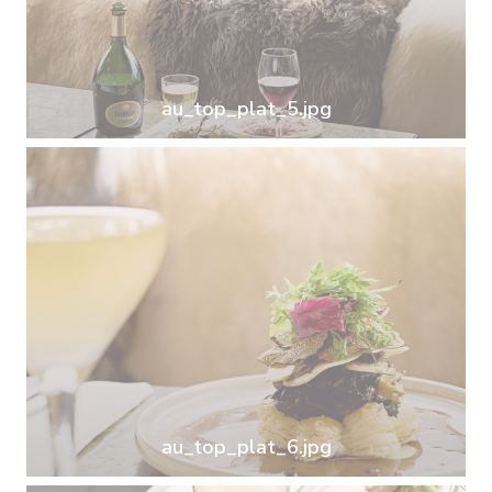
au_top_plat_5.jpg
au_top_plat_6.jpg