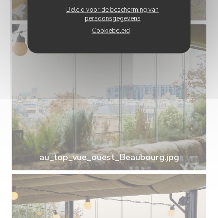
au_top_plat_12_huitres.jpg
Beleid voor de bescherming van
persoonsgegevens
Cookiebeleid
au_top_vue_ouest_Beaubourg.jpg