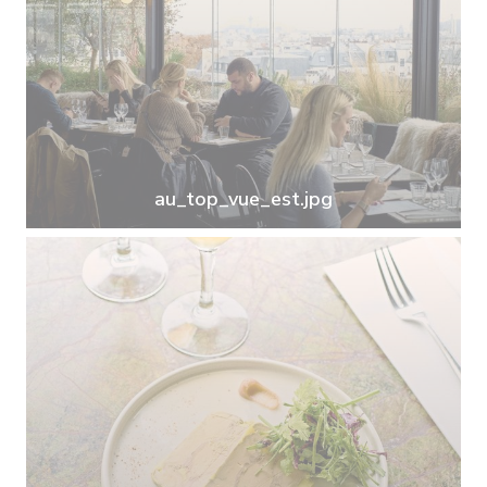
au_top_vue_est.jpg