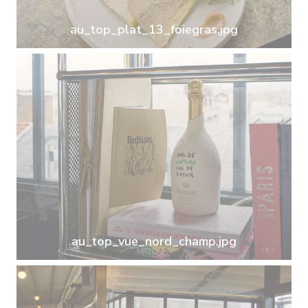
au_top_plat_13_foiegras.jpg
au_top_vue_nord_champ.jpg