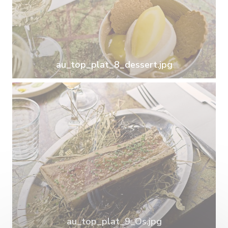
au_top_plat_8_dessert.jpg
au_top_plat_9_Os.jpg