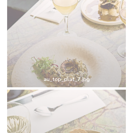
au_top_plat_7.jpg